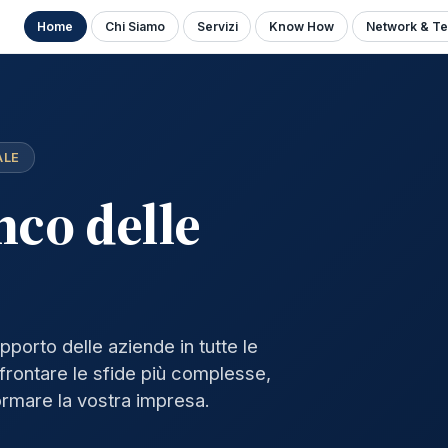
Home
Chi Siamo
Servizi
Know How
Network & Te
ALE
nco delle
pporto delle aziende in tutte le
affrontare le sfide più complesse,
sformare la vostra impresa.