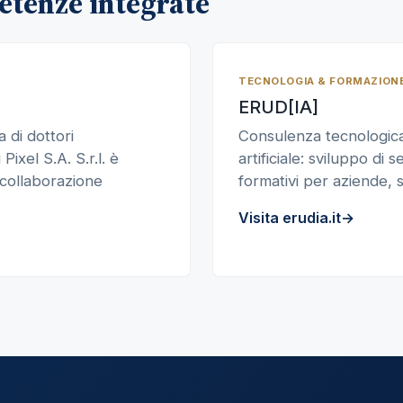
etenze integrate
TECNOLOGIA & FORMAZIONE
ERUD[IA]
 di dottori
Consulenza tecnologica 
 Pixel S.A. S.r.l. è
artificiale: sviluppo di s
 collaborazione
formativi per aziende, s
Visita erudia.it