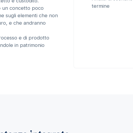
etto e custodito.
termine
o un concetto poco
one sugli elementi che non
uro, e che andranno
rocesso e di prodotto
ndole in patrimonio