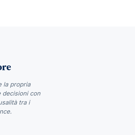
ore
 la propria
e decisioni con
salità tra i
ance.