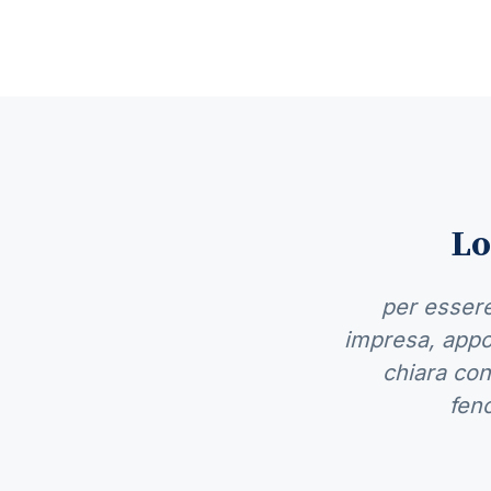
Lo
per essere
impresa, appor
chiara cono
feno