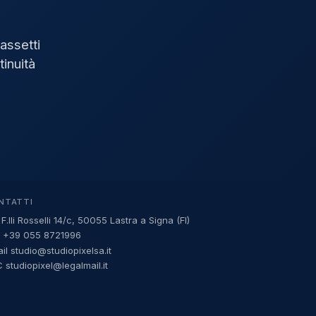
assetti
tinuità
NTATTI
 F.lli Rosselli 14/c, 50055 Lastra a Signa (FI)
.
+39 055 8721996
ail
studio@studiopixelsa.it
 studiopixel@legalmail.it