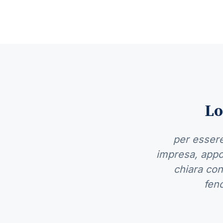
Lo
per essere
impresa, appor
chiara cono
feno