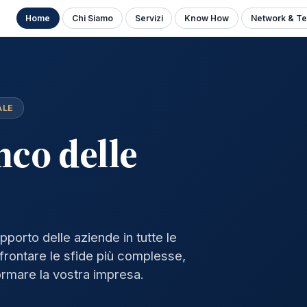
Home
Chi Siamo
Servizi
Know How
Network & Te
ALE
nco delle
pporto delle aziende in tutte le
affrontare le sfide più complesse,
sformare la vostra impresa.