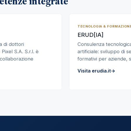
etenze integrate
TECNOLOGIA & FORMAZIONE
ERUD[IA]
 di dottori
Consulenza tecnologica 
 Pixel S.A. S.r.l. è
artificiale: sviluppo di s
 collaborazione
formativi per aziende, s
Visita erudia.it