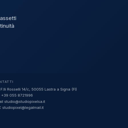
assetti
tinuità
NTATTI
 F.lli Rosselli 14/c, 50055 Lastra a Signa (FI)
.
+39 055 8721996
ail
studio@studiopixelsa.it
 studiopixel@legalmail.it