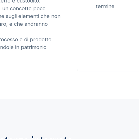
etto e custodito.
termine
o un concetto poco
one sugli elementi che non
uro, e che andranno
rocesso e di prodotto
ndole in patrimonio