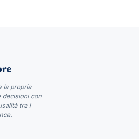
ore
 la propria
e decisioni con
salità tra i
ance.